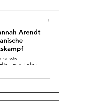
Hannah Arendt
anische
tskampf
rikanische
kte ihres politischen