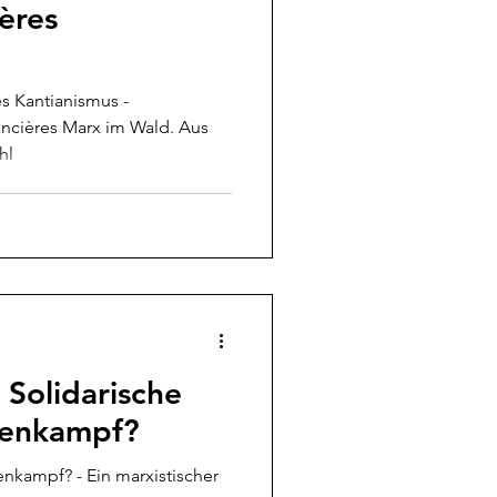
ères
s Kantianismus -
cières Marx im Wald. Aus
hl
Solidarische
ssenkampf?
enkampf? - Ein marxistischer