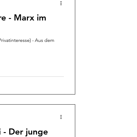
re - Marx im
teresse) - Aus dem
i - Der junge