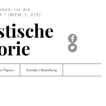
ben, ist die
f.“ (MEW 1, 379)
stische
orie
for Papers
Kontakt / Bestellung