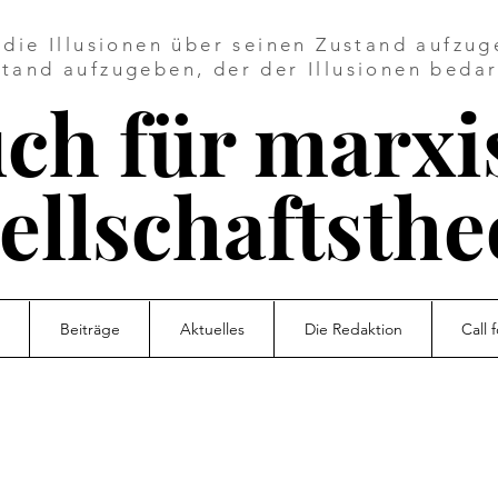
die Illusionen über seinen Zustand aufzuge
tand aufzugeben, der der Illusionen bedar
ch für marxi
ellschaftsthe
Beiträge
Aktuelles
Die Redaktion
Call 