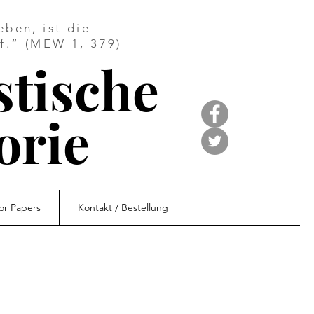
ben, ist die
f.“ (MEW 1, 379)
stische
orie
for Papers
Kontakt / Bestellung