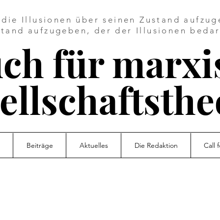
die Illusionen über seinen Zustand aufzuge
tand aufzugeben, der der Illusionen bedar
ch für marxi
ellschaftsthe
Beiträge
Aktuelles
Die Redaktion
Call 