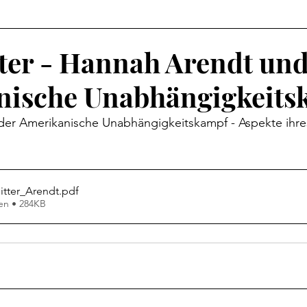
tter - Hannah Arendt und
nische Unabhängigkeits
er Amerikanische Unabhängigkeitskampf - Aspekte ihres
itter_Arendt
.pdf
en • 284KB